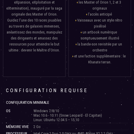
eXpansion, eXploitation et
les Master of Orion 1, 2 et 3
eXtermination), inauguré par la saga
originaux
originale des Master of Orion.
l'accès anticipé
Guidez l'une des 10 races jouables
Vaisseaux avec un style rétro
au travers de galaxies immenses,
pixélisé
anéantissez des mondes, manipulez
un artbook numérique
des dirigeants et amassez des
somptueusement illustré
ressources pour atteindre le but
la bande-son revisitée par un
ultime : devenir le Maître d'Orion.
orchestre
et une faction supplémentaire : le
Khanate terran.
CONFIGURATION REQUISE
CONFIGURATION MINIMALE
OS
Windows 7/8/10
Mac 10.6 - 10.11 (Snow Leopard - El Capitan)
Linux: Ubuntu 12.04.5 – 15.10
MÉMOIRE VIVE
2 Go
PROCESSEUR
Intel Core 2 Duo 2.0 GHz ou AMD Athlon X2 2.2 GHz