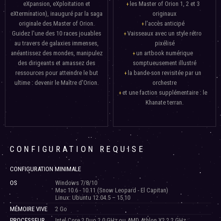
eXpansion, eXploitation et
les Master of Orion 1, 2 et 3
eXtermination), inauguré par la saga
originaux
originale des Master of Orion.
l'accès anticipé
Guidez l'une des 10 races jouables
Vaisseaux avec un style rétro
au travers de galaxies immenses,
pixélisé
anéantissez des mondes, manipulez
un artbook numérique
des dirigeants et amassez des
somptueusement illustré
ressources pour atteindre le but
la bande-son revisitée par un
ultime : devenir le Maître d'Orion.
orchestre
et une faction supplémentaire : le
Khanate terran.
CONFIGURATION REQUISE
CONFIGURATION MINIMALE
OS
Windows 7/8/10
Mac 10.6 - 10.11 (Snow Leopard - El Capitan)
Linux: Ubuntu 12.04.5 – 15.10
MÉMOIRE VIVE
2 Go
PROCESSEUR
Intel Core 2 Duo 2.0 GHz ou AMD Athlon X2 2.2 GHz